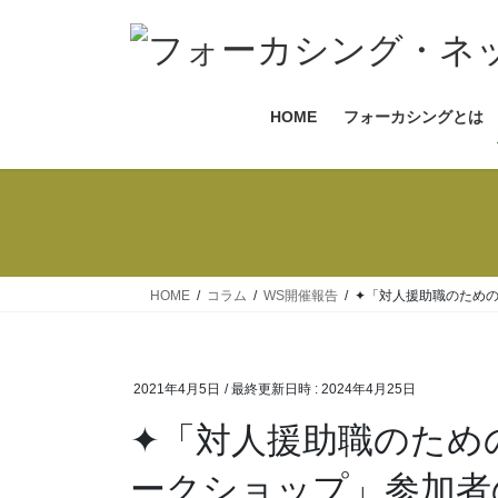
コ
ナ
ン
ビ
テ
ゲ
ン
ー
HOME
フォーカシングとは
ツ
シ
へ
ョ
ス
ン
キ
に
ッ
移
プ
動
HOME
コラム
WS開催報告
✦「対人援助職のため
2021年4月5日
/ 最終更新日時 :
2024年4月25日
✦「対人援助職のための「もっと」セルフケアワ
ークショップ」参加者