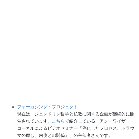
認定特定非営利活動法人ひこばえ 研修・セミナーページ
（群馬県前橋市）
フォーカシング研修講座 個人セッションが可能かもしれま
せん
フォーカシングを楽しむ会〜東京〜
個人セッション、楽しむ会（対面もオンラインもあり）、ク
ラスなど
めじろフォーカシング
トレーナーの堀尾が共同世話人を務めているフォーカシング
の実践会（
フォーカシング・コミュニティ
）。基本毎月第一
日曜の午後に埼玉県戸田市会場で集っています。ゲスト参加
は1回1,500円です。
お問い合わせ
より、その旨ご連絡くだ
さい
フォーカシング・プロジェクト
現在は、ジェンドリン哲学と仏教に関する企画が継続的に開
催されています。
こちら
で紹介している「アン・ワイザー・
コーネルによるビデオセミナー『停止したプロセス、トラウ
マの癒し、内側との関係』」の主催者さんです。