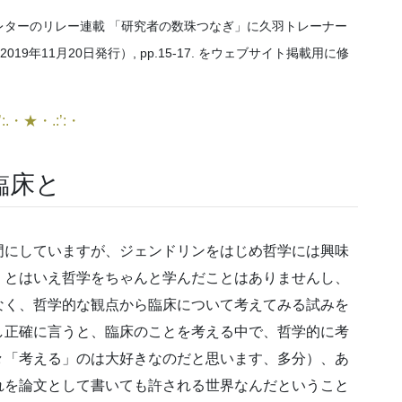
レターのリレー連載 「研究者の数珠つなぎ」に久羽トレーナー
号（2019年11月20日発行）, pp.15-17. をウェブサイト掲載用に修
’:.・★・.:’:・
臨床と
門にしていますが、ジェンドリンをはじめ哲学には興味
。とはいえ哲学をちゃんと学んだことはありませんし、
なく、哲学的な観点から臨床について考えてみる試みを
し正確に言うと、臨床のことを考える中で、哲学的に考
々「考える」のは大好きなのだと思います、多分）、あ
れを論文として書いても許される世界なんだということ