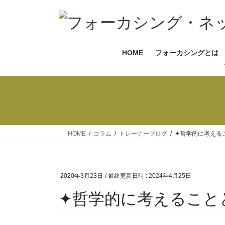
コ
ナ
ン
ビ
テ
ゲ
ン
ー
HOME
フォーカシングとは
ツ
シ
へ
ョ
ス
ン
キ
に
ッ
移
プ
動
HOME
コラム
トレーナーブログ
✦哲学的に考える
2020年3月23日
/ 最終更新日時 :
2024年4月25日
✦哲学的に考えること