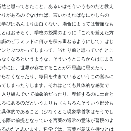
当然と思ってきたこと、あるいはそういうものだと教え
かりがあるのでなければ、言いかえればなにかしらの
の学びはあんまり面白くない、場合によっては苦痛なも
ことはおそらく、学校の授業のように「これを覚えた方
知識のピラミッドに何かを積み重ねるようにして）はじ
ツンとぶつかってしまって、当たり前と思っていたとこ
らなくなるというような、そういうところからはじまる
な時には、世界が存在することが不思議に思えたり、
からなくなったり、毎日を生きているというこの営みに
ってしまったりします。それはとても具体的な感覚で
、入り組んでいて抽象的だったり、理解するのに土台と
ころにあるのだというよりも（もちろんそういう部分も
て具体的であること（少なくとも現象学哲学はそうでし
える際の前提となっている言葉の通常の意味が普段のよ
あるのだと思います。哲学では、言葉が意味を持つとは