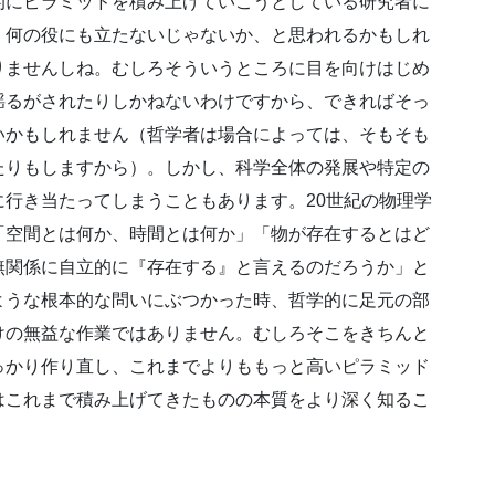
的にピラミッドを積み上げていこうとしている研究者に
、何の役にも立たないじゃないか、と思われるかもしれ
りませんしね。むしろそういうところに目を向けはじめ
揺るがされたりしかねないわけですから、できればそっ
いかもしれません（哲学者は場合によっては、そもそも
たりもしますから）。しかし、科学全体の発展や特定の
行き当たってしまうこともあります。20世紀の物理学
「空間とは何か、時間とは何か」「物が存在するとはど
無関係に自立的に『存在する』と言えるのだろうか」と
ような根本的な問いにぶつかった時、哲学的に足元の部
けの無益な作業ではありません。むしろそこをきちんと
っかり作り直し、これまでよりももっと高いピラミッド
はこれまで積み上げてきたものの本質をより深く知るこ