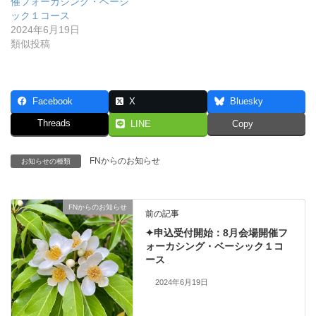
催フォーカシング・ベーシ
ック１コース
2024年6月19日
類似投稿
Facebook
X
Bluesky
Threads
LINE
Copy
FNからのお知らせ
お知らせの種類
FNからのお知らせ
前の記事
✦申込受付開始：8月会場開催フ
ォーカシング・ベーシック１コ
ース
2024年6月19日