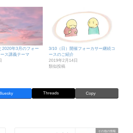
月と2020年3月のフォー
3/10（日）開催フォーカサー継続コ
コース講義テーマ
ースのご紹介
日
2019年2月14日
類似投稿
Threads
Bluesky
Copy
その他の情報