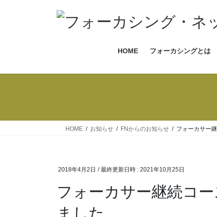
コ
ナ
ン
ビ
テ
ゲ
ン
ー
HOME
フォーカシングとは
ツ
シ
へ
ョ
ス
ン
キ
に
ッ
移
プ
動
HOME
お知らせ
FNからのお知らせ
フォーカサー継
2018年4月2日
/ 最終更新日時 :
2021年10月25日
フォーカサー継続コースの講義のテーマを掲載し
ました