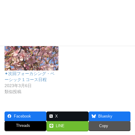
✦2026年度開催日程通知送
✦ベーシック１コース開催
付：ベーシック２コース
日程通知をお送りしました
2026年7月28日
2024年4月16日
類似投稿
類似投稿
✦次回フォーカシング・ベ
ーシック１コース日程
2023年3月6日
類似投稿
Facebook
X
Bluesky
Threads
LINE
Copy